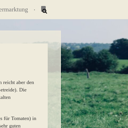
ermarktung
 reicht aber den
treide). Die
kalten
es für Tomaten) in
sehr guten