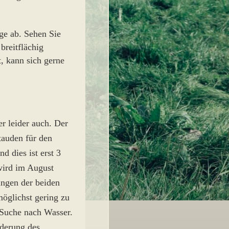
ge ab. Sehen Sie
breitflächig
t, kann sich gerne
r leider auch. Der
tauden für den
d dies ist erst 3
wird im August
ungen der beiden
öglichst gering zu
r Suche nach Wasser.
nderung des