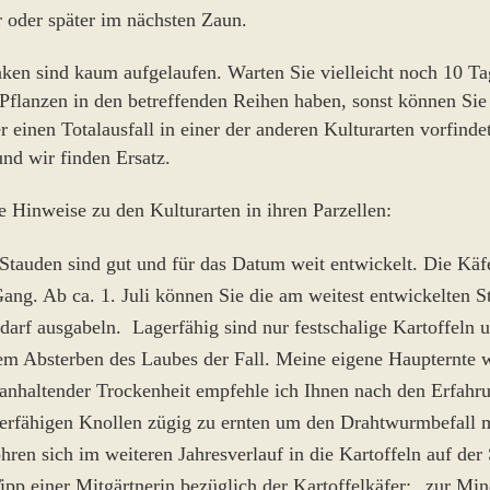
 oder später im nächsten Zaun.
ken sind kaum aufgelaufen. Warten Sie vielleicht noch 10 Ta
Pflanzen in den betreffenden Reihen haben, sonst können Sie 
 einen Totalausfall in einer der anderen Kulturarten vorfinde
nd wir finden Ersatz.
e Hinweise zu den Kulturarten in ihren Parzellen:
 Stauden sind gut und für das Datum weit entwickelt. Die Käfe
Gang. Ab ca. 1. Juli können Sie die am weitest entwickelten S
darf ausgabeln. Lagerfähig sind nur festschalige Kartoffeln un
m Absterben des Laubes der Fall. Meine eigene Haupternte 
i anhaltender Trockenheit empfehle ich Ihnen nach den Erfahr
gerfähigen Knollen zügig zu ernten um den Drahtwurmbefall m
ohren sich im weiteren Jahresverlauf in die Kartoffeln auf de
Tipp einer Mitgärtnerin bezüglich der Kartoffelkäfer: „zur Mi