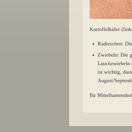
Kartoffelkäfer (lin
Radieschen: Die
Zwiebeln: Die g
Lauchzwiebeln o
ist wichtig, das
August/Septembe
Ihr Mittelhammsho