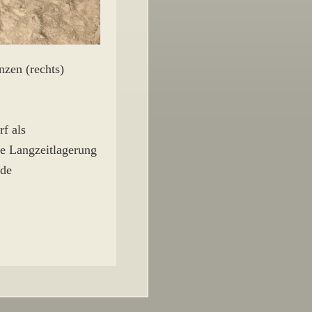
nzen (rechts)
f als
ne Langzeitlagerung
nde