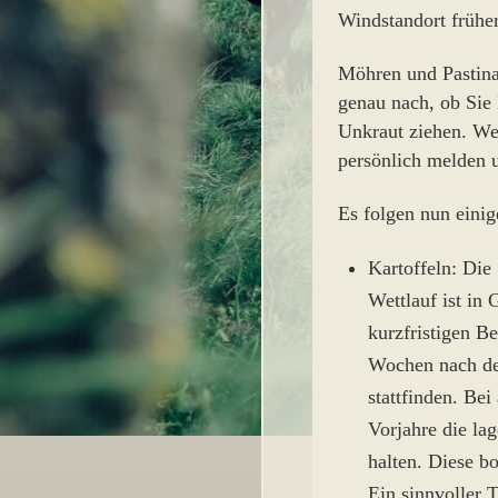
Windstandort früher
Möhren und Pastina
genau nach, ob Sie 
Unkraut ziehen. Wer
persönlich melden u
Es folgen nun einig
Kartoffeln: Die
Wettlauf ist in 
kurzfristigen Be
Wochen nach de
stattfinden. Be
Vorjahre die la
halten. Diese b
Ein sinnvoller 