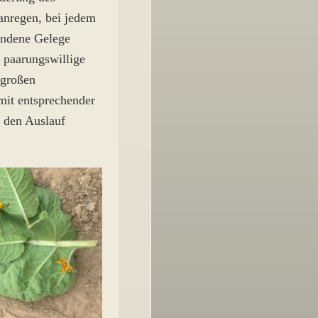
anregen, bei jedem
handene Gelege
 paarungswillige
 großen
mit entsprechender
 den Auslauf